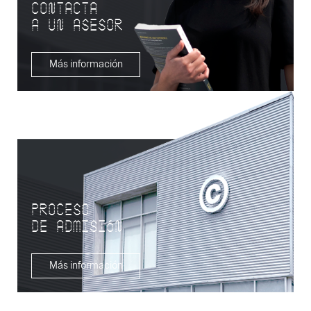
CONTACTA
A UN ASESOR
Más información
proceso
de admisiÓn
Más información