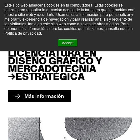
Este sitio web almacena cookies en tu computadora. Estas cookies se
utilizan para recopilar información acerca de la forma en que interactúas con
nuestro sitio web y recordarlo. Usamos esta información para personalizar y
mejorar tu experiencia de navegación y para realizar análisis y recuento de
los visitantes, tanto en este sitio web como a través de otros medios. Para
obtener más información sobre las cookies que utilizamos, consulta nuestra
Política de privacidad.
Accept
LICENCIATURA EN
DISEÑO GRÁFICO Y
MERCADOTECNIA
→ESTRATÉGICA
>
Más información